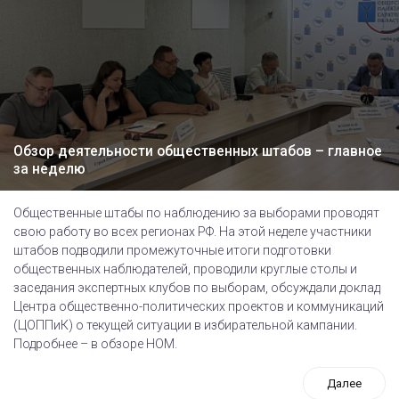
Обзор деятельности общественных штабов – главное
за неделю
Общественные штабы по наблюдению за выборами проводят
свою работу во всех регионах РФ. На этой неделе участники
штабов подводили промежуточные итоги подготовки
общественных наблюдателей, проводили круглые столы и
заседания экспертных клубов по выборам, обсуждали доклад
Центра общественно-политических проектов и коммуникаций
(ЦОППиК) о текущей ситуации в избирательной кампании.
Подробнее – в обзоре НОМ.
Далее