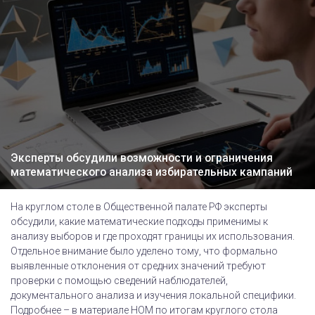
Эксперты обсудили возможности и ограничения
математического анализа избирательных кампаний
На круглом столе в Общественной палате РФ эксперты
обсудили, какие математические подходы применимы к
анализу выборов и где проходят границы их использования.
Отдельное внимание было уделено тому, что формально
выявленные отклонения от средних значений требуют
проверки с помощью сведений наблюдателей,
документального анализа и изучения локальной специфики.
Подробнее – в материале НОМ по итогам круглого стола