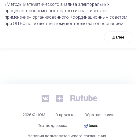
«Методы математического анализа электоральных
процессов: современные подходы и практическое
применение», организованного Координационным советом
при ОП РФ по общественному контролю за голосованием.
Далее
tps://www.high-endrolex.com/26
2026 © НОМ
О проекте
Обратная связь
Тех. поддержка
Условия пользовательского соглашения