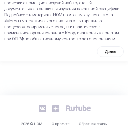
проверки с помощью сведений наблюдателей,
документального анализа и изучения локальной специфики.
Подробнее – в материале НОМ по итогам круглого стола
«Методы математического анализа электоральных
процессов: современные подходы и практическое
применение», организованного Координационным советом
при ОП РФ по общественному контролю за голосованием.
Далее
tps://www.high-endrolex.com/26
2026 © НОМ
О проекте
Обратная связь