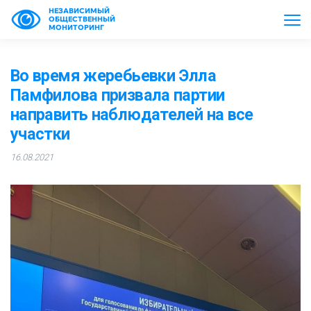
НЕЗАВИСИМЫЙ
ОБЩЕСТВЕННЫЙ
МОНИТОРИНГ
Во время жеребьевки Элла
Памфилова призвала партии
направить наблюдателей на все
участки
16.08.2021