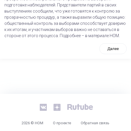
подготовке наблюдателей. Представители партий в своих
выступлениях сообщили, что уже готовятся к контролю за
прозрачностью процедур, а также выразили общую позицию:
общественный контроль за выборами способствует доверию
к их итогам, и участникам выборов важно не оставаться в
стороне от этого процесса. Подробнее – в материале НОМ.
Далее
tps://www.high-endrolex.com/26
2026 © НОМ
О проекте
Обратная связь