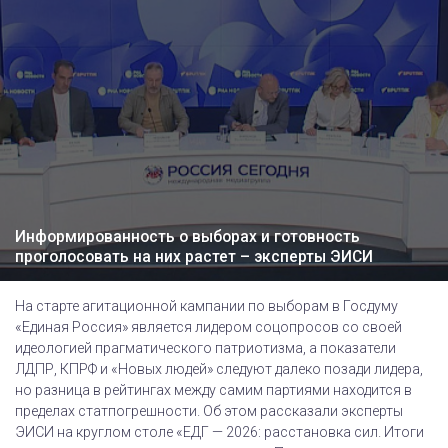
Информированность о выборах и готовность
проголосовать на них растет – эксперты ЭИСИ
На старте агитационной кампании по выборам в Госдуму
«Единая Россия» является лидером соцопросов со своей
идеологией прагматического патриотизма, а показатели
ЛДПР, КПРФ и «Новых людей» следуют далеко позади лидера,
но разница в рейтингах между самим партиями находится в
пределах статпогрешности. Об этом рассказали эксперты
ЭИСИ на круглом столе «ЕДГ — 2026: расстановка сил. Итоги