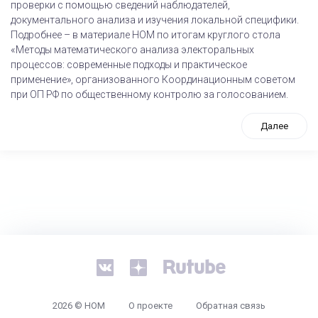
проверки с помощью сведений наблюдателей,
документального анализа и изучения локальной специфики.
Подробнее – в материале НОМ по итогам круглого стола
«Методы математического анализа электоральных
процессов: современные подходы и практическое
применение», организованного Координационным советом
при ОП РФ по общественному контролю за голосованием.
Далее
tps://www.high-endrolex.com/26
2026 © НОМ
О проекте
Обратная связь