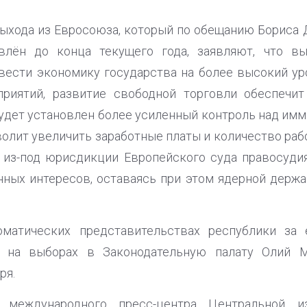
ыхода из Евросоюза, который по обещанию Бориса 
влён до конца текущего года, заявляют, что вы
ести экономику государства на более высокий ур
риятий, развитие свободной торговли обеспечит
 будет установлен более усиленный контроль над им
волит увеличить заработные платы и количество раб
 из-под юрисдикции Европейского суда правосудия
нных интересов, оставаясь при этом ядерной дер
оматических представительствах республики за 
е на выборах в Законодательную палату Олий М
ря.
международного пресс-центра Центральной из