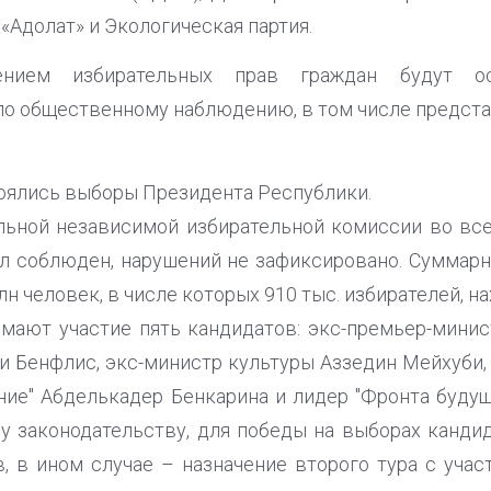
«Адолат» и Экологическая партия.
нием избирательных прав граждан будут ос
о общественному наблюдению, в том числе предст
тоялись выборы Президента Республики.
ьной независимой избирательной комиссии во все
л соблюден, нарушений не зафиксировано. Суммарн
лн человек, в числе которых 910 тыс. избирателей, н
мают участие пять кандидатов: экс-премьер-мини
и Бенфлис, экс-министр культуры Аззедин Мейхуби,
ние" Абделькадер Бенкарина и лидер "Фронта будущ
у законодательству, для победы на выборах канди
, в ином случае – назначение второго тура с учас