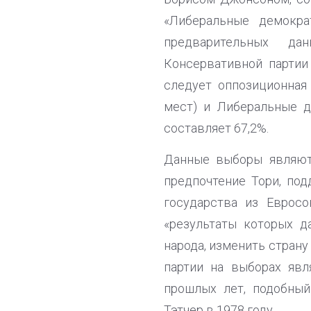
«Либеральные демокра
предварительных да
Консервативной партии
следует оппозиционная 
мест) и Либеральные д
составляет 67,2%.
Данные выборы являютс
предпочтение Тори, по
государства из Еврос
«результаты которых 
народа, изменить страну
партии на выборах яв
прошлых лет, подобный
Тэтчер в 1978 году.