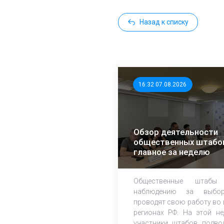
Назад к списку
16:32 07.08.2026
Обзор деятельности
общественных штабо
главное за неделю
Общественные штабы
наблюдению за выбор
проводят свою работу во 
регионах РФ. На этой не
участники штабов подво