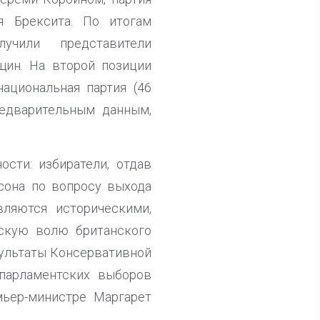
я Брексита. По итогам
учили представители
щин. На второй позиции
национальная партия (46
редварительным данным,
сти: избиратели, отдав
сона по вопросу выхода
ляются историческими,
скую волю британского
езультаты Консервативной
парламентских выборов
мьер-министре Маргарет