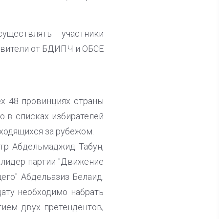
уществлять участники
авители от БДИПЧ и ОБСЕ
х 48 провинциях страны
о в списках избирателей
аходящихся за рубежом.
стр Абдельмаджид Табун,
 лидер партии "Движение
его" Абдельазиз Белаид.
дату необходимо набрать
тием двух претендентов,