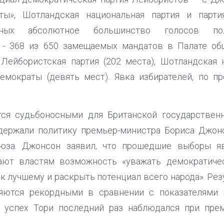
ты», Шотландская национальная партия и парти
нных абсолютное большинство голосов пол
 - 368 из 650 замещаемых мандатов в Палате об
Лейбористская партия (202 места), Шотландская 
емократы (девять мест). Явка избирателей, по п
я судьбоносными для Британской государственно
ддержали политику премьер-министра Бориса Джон
оюза. Джонсон заявил, что прошедшие выборы яв
дают властям возможность «уважать демократиче
 к лучшему и раскрыть потенциал всего народа». Р
ляются рекордными в сравнении с показателями 
 успех Тори последний раз наблюдался при пре