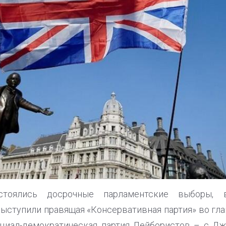
стоялись досрочные парламентские выборы,
ыступили правящая «Консервативная партия» во гл
циал-демократическая партия Лейбористов – с Дж