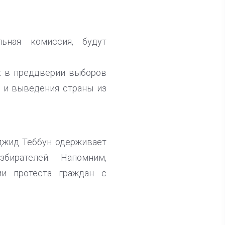
ьная комиссия, будут
х в преддверии выборов
е и выведения страны из
джид Теббун одерживает
збирателей. Напомним,
ии протеста граждан с