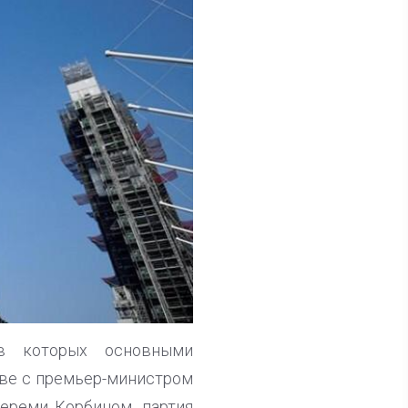
 в которых основными
аве с премьер-министром
ереми Корбином, партия