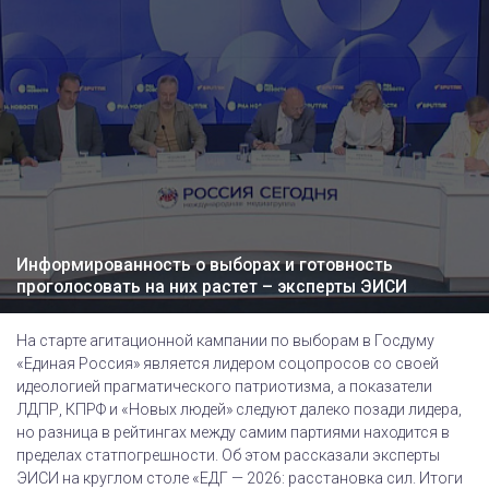
Информированность о выборах и готовность
проголосовать на них растет – эксперты ЭИСИ
На старте агитационной кампании по выборам в Госдуму
«Единая Россия» является лидером соцопросов со своей
идеологией прагматического патриотизма, а показатели
ЛДПР, КПРФ и «Новых людей» следуют далеко позади лидера,
но разница в рейтингах между самим партиями находится в
пределах статпогрешности. Об этом рассказали эксперты
ЭИСИ на круглом столе «ЕДГ — 2026: расстановка сил. Итоги