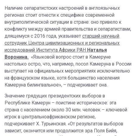
Наличие сепаратистских настроений в англоязычных
регионах стоит отнести к специфике современной
внутриполитической ситуации в стране: оно привело к
конфликту между армией правительства и сепаратистами,
длящемуся с 2016 года, указывает
старший научный
сотрудник Центра цивилизационных и региональных
исследований Института Африки РАН
Наталья
Воронина.
«Языковой вопрос стоит в Камеруне
настолько остро, что, например, посол Камеруна в России
выступает на официальных мероприятиях исключительно
на французском языке, хотя большинство населения
Камеруна билингвальное», – подчеркивает она.
Значение грядущих президентских выборов в
Республике Камерун – поистине историческое: эта
страна с населением около 30 млн. человек – ключевой
игрок в центральноафриканском регионе,
подчеркивает Х. Турьинская. «От результатов выборов
зависит, окончится или продолжится эра Поля Бийя,