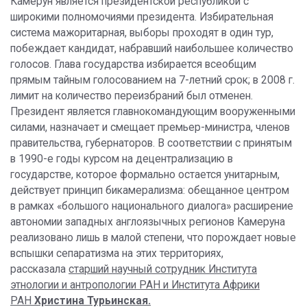
Камерун является президентской республикой с
широкими полномочиями президента. Избирательная
система мажоритарная, выборы проходят в один тур,
побеждает кандидат, набравший наибольшее количество
голосов. Глава государства избирается всеобщим
прямым тайным голосованием на 7-летний срок; в 2008 г.
лимит на количество переизбраний был отменен.
Президент является главнокомандующим вооруженными
силами, назначает и смещает премьер-министра, членов
правительства, губернаторов. В соответствии с принятым
в 1990-е годы курсом на децентрализацию в
государстве, которое формально остается унитарным,
действует принцип бикамерализма: обещанное центром
в рамках «большого национального диалога» расширение
автономии западных англоязычных регионов Камеруна
реализовано лишь в малой степени, что порождает новые
вспышки сепаратизма на этих территориях,
рассказала
старший научный сотрудник Института
этнологии и антропологии РАН и Института Африки
РАН
Христина Турьинская.