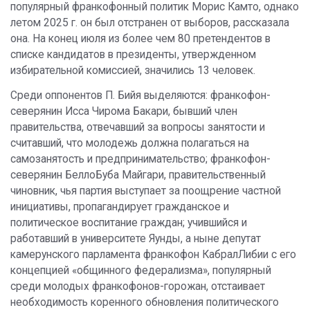
популярный франкофонный политик Морис Камто, однако
летом 2025 г. он был отстранен от выборов, рассказала
она. На конец июля из более чем 80 претендентов в
списке кандидатов в президенты, утвержденном
избирательной комиссией, значились 13 человек.
Среди оппонентов П. Бийя выделяются: франкофон-
северянин Исса Чирома Бакари, бывший член
правительства, отвечавший за вопросы занятости и
считавший, что молодежь должна полагаться на
самозанятость и предпринимательство; франкофон-
северянин БеллоБуба Майгари, правительственный
чиновник, чья партия выступает за поощрение частной
инициативы, пропагандирует гражданское и
политическое воспитание граждан; учившийся и
работавший в университете Яунды, а ныне депутат
камерунского парламента франкофон КабралЛибии с его
концепцией «общинного федерализма», популярный
среди молодых франкофонов-горожан, отстаивает
необходимость коренного обновления политического