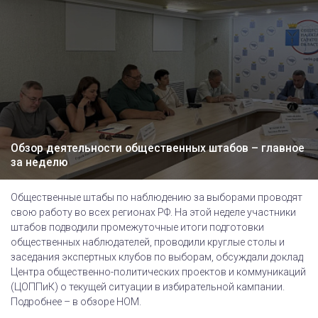
Обзор деятельности общественных штабов – главное
за неделю
Общественные штабы по наблюдению за выборами проводят
свою работу во всех регионах РФ. На этой неделе участники
штабов подводили промежуточные итоги подготовки
общественных наблюдателей, проводили круглые столы и
заседания экспертных клубов по выборам, обсуждали доклад
Центра общественно-политических проектов и коммуникаций
(ЦОППиК) о текущей ситуации в избирательной кампании.
Подробнее – в обзоре НОМ.