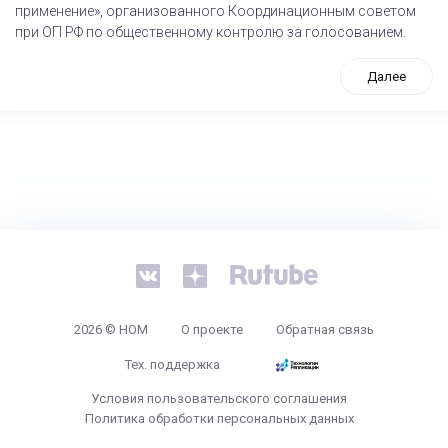
применение», организованного Координационным советом
при ОП РФ по общественному контролю за голосованием.
Далее
tps://www.high-endrolex.com/26
2026 © НОМ
О проекте
Обратная связь
Тех. поддержка
Условия пользовательского соглашения
Политика обработки персональных данных