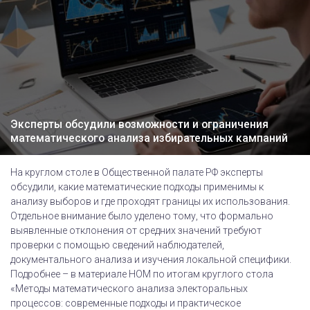
Эксперты обсудили возможности и ограничения
математического анализа избирательных кампаний
На круглом столе в Общественной палате РФ эксперты
обсудили, какие математические подходы применимы к
анализу выборов и где проходят границы их использования.
Отдельное внимание было уделено тому, что формально
выявленные отклонения от средних значений требуют
проверки с помощью сведений наблюдателей,
документального анализа и изучения локальной специфики.
Подробнее – в материале НОМ по итогам круглого стола
«Методы математического анализа электоральных
процессов: современные подходы и практическое