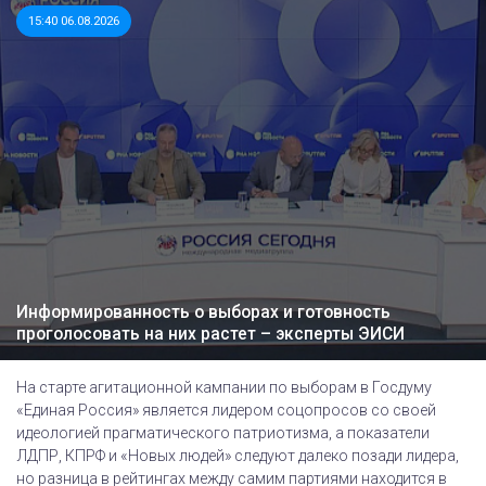
15:40 06.08.2026
Информированность о выборах и готовность
проголосовать на них растет – эксперты ЭИСИ
На старте агитационной кампании по выборам в Госдуму
«Единая Россия» является лидером соцопросов со своей
идеологией прагматического патриотизма, а показатели
ЛДПР, КПРФ и «Новых людей» следуют далеко позади лидера,
но разница в рейтингах между самим партиями находится в