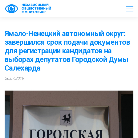
НЕЗАВИСИМЫЙ
ОБЩЕСТВЕННЫЙ
МОНИТОРИНГ
Ямало-Ненецкий автономный округ:
завершился срок подачи документов
для регистрации кандидатов на
выборах депутатов Городской Думы
Салехарда
26.07.2019