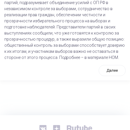
партий, подразумевает объединение усилий с ОП РФ в
независимом контроле за выборами, сотрудничество в
реализации прав граждан, обеспечении честности и
прозрачности избирательного процесса на выборах и
подготовке наблюдателей. Представители партий в своих
выступлениях сообщили, что уже готовятся к контролю за
прозрачностью процедур, а также выразили общую позицию:
общественный контроль за выборами способствует доверию
к их итогам, и участникам выборов важно не оставаться в
стороне от этого процесса. Подробнее – в материале НОМ.
Далее
tps://www.high-endrolex.com/26