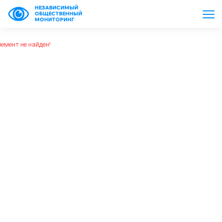
НЕЗАВИСИМЫЙ
ОБЩЕСТВЕННЫЙ
МОНИТОРИНГ
емент не найден!
https://www.high-endrolex.com/26