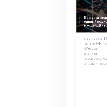
5 августа экс
единый подхо
в ходе ЕДГ-2
5 августа в 1
палате РФ пр
«Методы м
анализа 
процессов: с
и практическое