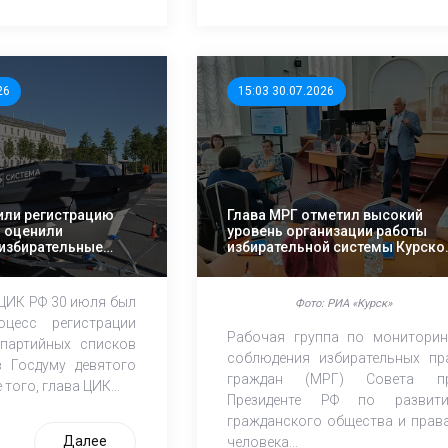
26
15:03 30.07.2026
или регистрацию
Глава МРГ отметил высокий
и оценили
уровень организации работы
избирательные
избирательной системы Курско
области
 ЦИК РФ 30 июля был
Фото: РИА «Курск»
оцесс регистрации
Рабочая группа по мониторин
партийных списков
соблюдения избирательных пр
 Госдуму девятого
граждан (МРГ) Совета п
того, глава ЦИК...
Президенте РФ по развит
гражданского общества и прав
Далее
человека...