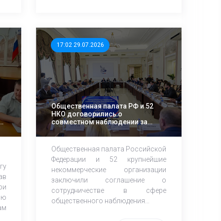
17:02 29.07.2026
Общественная палата РФ и 52
НКО договорились о
й
совместном наблюдении за
осенними выборами
Общественная палата Российской
Федерации и 52 крупнейшие
гу
некоммерческие организации
ав
заключили соглашение о
ри
сотрудничестве в сфере
ию
общественного наблюдения...
ам