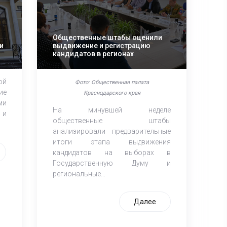
Общественные штабы оценили
и
выдвижение и регистрацию
кандидатов в регионах
ой
Фото: Общественная палата
ие
Краснодарского края
ми
На минувшей неделе
 и
общественные штабы
анализировали предварительные
итоги этапа выдвижения
кандидатов на выборах в
Государственную Думу и
региональные...
Далее