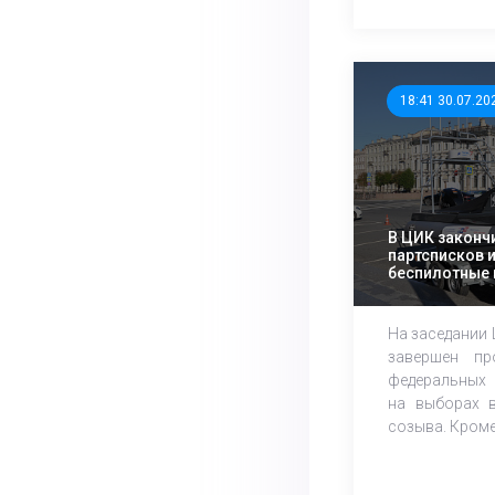
18:41 30.07.20
В ЦИК законч
партсписков 
беспилотные 
технологии
На заседании
завершен пр
федеральных 
на выборах в
созыва. Кроме 