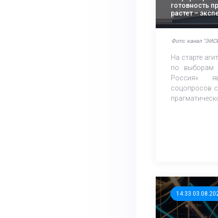
готовность п
растет – экс
Фото: канал "ЭИСИ
На старте аг
по выборам 
Россия» яв
соцопросов с
прагматическо
14:33 03.08.20