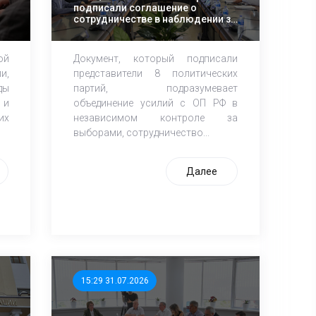
подписали соглашение о
сотрудничестве в наблюдении за
выборами в Госдуму РФ
ой
Документ, который подписали
и,
представители 8 политических
ды
партий, подразумевает
 и
объединение усилий с ОП РФ в
их
независимом контроле за
выборами, сотрудничество...
Далее
15:29 31.07.2026