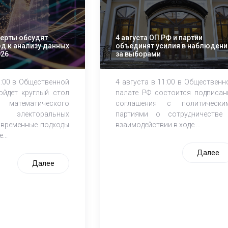
перты обсудят
4 августа ОП РФ и партии
д к анализу данных
объединят усилия в наблюдени
026
за выборами
1:00 в Общественной
4 августа в 11:00 в Общественн
ойдет круглый стол
палате РФ состоится подписан
атематического
соглашения с политически
электоральных
партиями о сотрудничестве
овременные подходы
взаимодействии в ходе ...
...
Далее
Далее