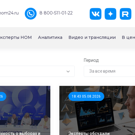
nom24.ru
8 800-511-01-22
ксперты НОМ
Аналитика
Видео и трансляции
В цен
Период:
За все время
26
18:43 05.08.2026
ность о выборах и
Эксперты обсудили