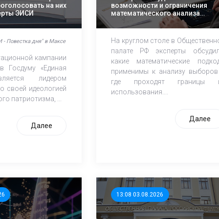
роголосовать на них
возможности и ограничения
перты ЭИСИ
математического анализа
избирательных кампаний
На круглом столе в Общественн
 - Повестка дня" в Максе
палате РФ эксперты обсудил
итационной кампании
какие математические подхо
в Госдуму «Единая
применимы к анализу выборов
ляется лидером
где проходят границы 
о своей идеологией
использования....
го патриотизма, ...
Далее
Далее
26
13:08 03.08.2026