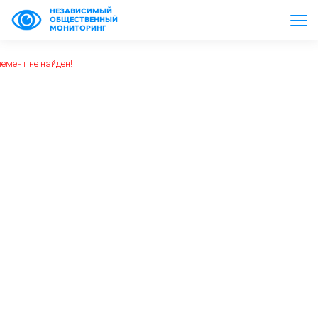
НЕЗАВИСИМЫЙ
ОБЩЕСТВЕННЫЙ
МОНИТОРИНГ
емент не найден!
https://www.high-endrolex.com/26