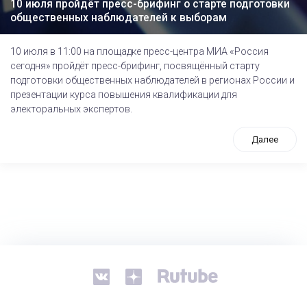
10 июля пройдёт пресс-брифинг о старте подготовки
общественных наблюдателей к выборам
10 июля в 11:00 на площадке пресс-центра МИА «Россия
сегодня» пройдёт пресс-брифинг, посвящённый cтарту
подготовки общественных наблюдателей в регионах России и
презентации курса повышения квалификации для
электоральных экспертов.
Далее
tps://www.high-endrolex.com/26