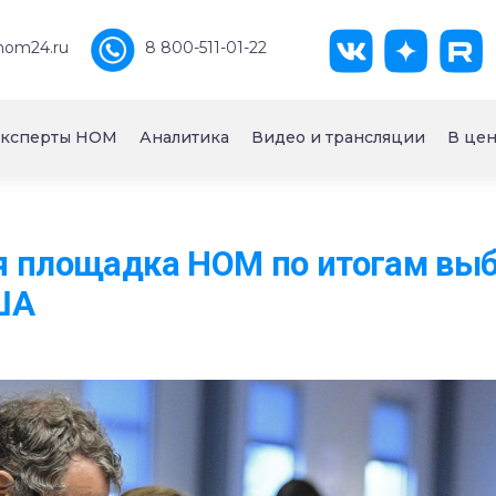
nom24.ru
8 800-511-01-22
ксперты НОМ
Аналитика
Видео и трансляции
В цен
я площадка НОМ по итогам вы
ША