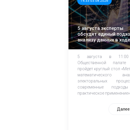
14:33 03.08.2026
5 августа эксперты
обсудят единый подхо
анализу данных в ходе
ЕДГ-2026
5 августа в 11:0
Общественной палате
пройдет круглый стол «Ме
математического ана
электоральных процес
современные подход
практическое применение»
Далее