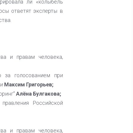
трировала ли «колыбель
росы ответят эксперты в
ства.
ва и правам человека,
ю за голосованием при
ии
Максим Григорьев;
оринг"
Алёна Булгакова;
 правления Российской
ва и правам человека,