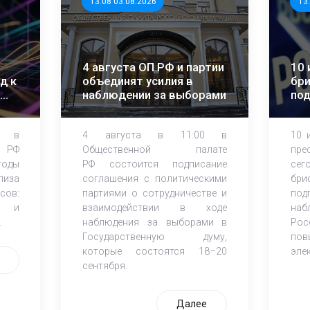
13:08 03.08.2026
13
4 августа ОП РФ и партии
10 
д к
объединят усилия в
бри
наблюдении за выборами
по
об
на
0 в
4 августа в 11:00 в
10 
 РФ
Общественной палате
пре
тоды
РФ состоится подписание
сег
лиза
соглашения с политическими
бри
сов:
партиями о сотрудничестве и
под
ы и
взаимодействии в ходе
наб
.
наблюдения за выборами в
Рос
Государственную думу,
пов
которые состоятся 18–20
эле
сентября.
Далее