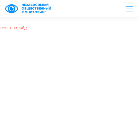
НЕЗАВИСИМЫЙ
ОБЩЕСТВЕННЫЙ
МОНИТОРИНГ
емент не найден!
https://www.high-endrolex.com/26