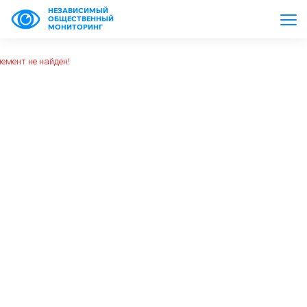
НЕЗАВИСИМЫЙ
ОБЩЕСТВЕННЫЙ
МОНИТОРИНГ
емент не найден!
https://www.high-endrolex.com/26