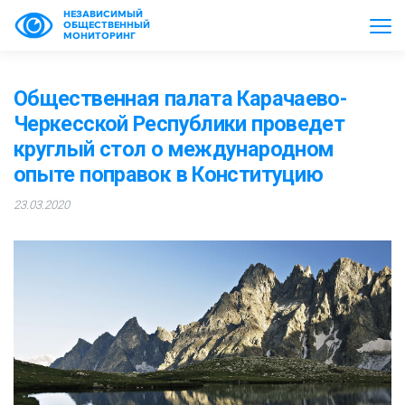
НЕЗАВИСИМЫЙ
ОБЩЕСТВЕННЫЙ
МОНИТОРИНГ
Общественная палата Карачаево-
Черкесской Республики проведет
круглый стол о международном
опыте поправок в Конституцию
23.03.2020