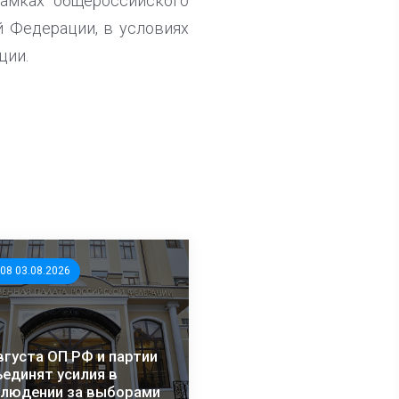
рамках общероссийского
 Федерации, в условиях
ции.
:08 03.08.2026
вгуста ОП РФ и партии
единят усилия в
блюдении за выборами