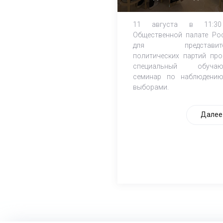
независимых
наблюдателей
11 августа в 11:3
Общественной палате Ро
для представите
политических партий про
специальный обучаю
семинар по наблюдени
выборами.
Далее