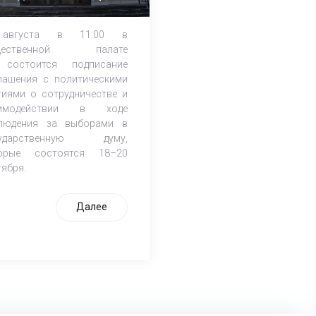
августа в 11:00 в
щественной палате
состоится подписание
лашения с политическими
тиями о сотрудничестве и
аимодействии в ходе
людения за выборами в
сударственную думу,
орые состоятся 18–20
тября.
Далее