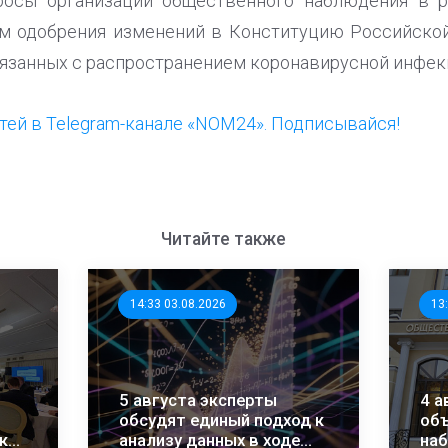
росы организации общественного наблюдения в 
ам одобрения изменений в Конституцию Российской
вязанных с распространением коронавирусной инфек
ей в Telegram-канале «NOM24». Подписывайся!
Читайте также
14:33 03.08.2026
13
5 августа эксперты
4 а
обсудят единый подход к
объ
ки
анализу данных в ходе
на