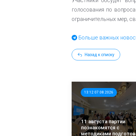
Участники обсудят воп
голосования по вопрос
ограничительных мер, с
Больше важных новост
Назад к списку
13:12 07.08.2026
11 августа партии
познакомятся с
методиками подготов