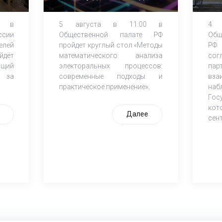
ЕДГ-2026
0 в
5 августа в 11:00 в
4 
ссии
Общественной палате РФ
Об
лей
пройдет круглый стол «Методы
РФ 
йдёт
математического анализа
сог
щий
электоральных процессов:
пар
ю за
современные подходы и
вз
практическое применение».
наб
Го
кот
Далее
сен