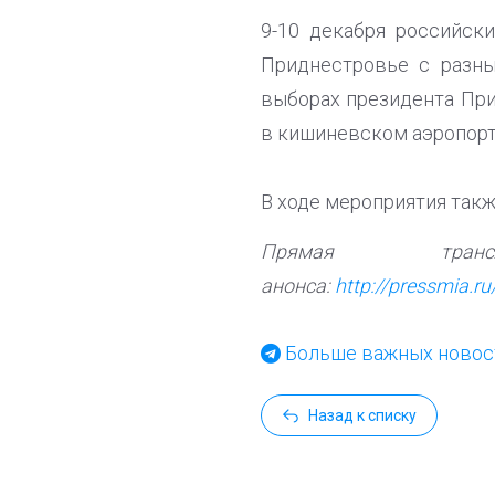
9-10 декабря российск
Приднестровье с разны
выборах президента При
в кишиневском аэропорту
В ходе мероприятия так
Прямая тра
анонса:
http://pressmia.
Больше важных новост
Назад к списку