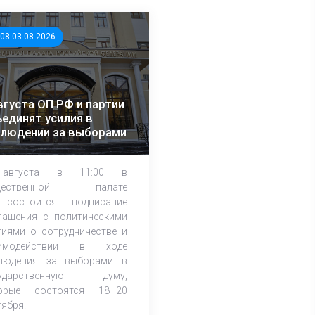
:08 03.08.2026
вгуста ОП РФ и партии
единят усилия в
блюдении за выборами
августа в 11:00 в
щественной палате
состоится подписание
лашения с политическими
тиями о сотрудничестве и
аимодействии в ходе
людения за выборами в
сударственную думу,
орые состоятся 18–20
тября.