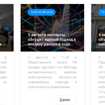
14:33 03.08.2026
13
5 августа эксперты
4 а
обсудят единый подход к
объ
ки
анализу данных в ходе
на
ЕДГ-2026
0 в
5 августа в 11:00 в
4 
ссии
Общественной палате РФ
Об
лей
пройдет круглый стол «Методы
РФ 
йдёт
математического анализа
сог
щий
электоральных процессов:
пар
ю за
современные подходы и
вз
практическое применение».
наб
Го
кот
Далее
сен