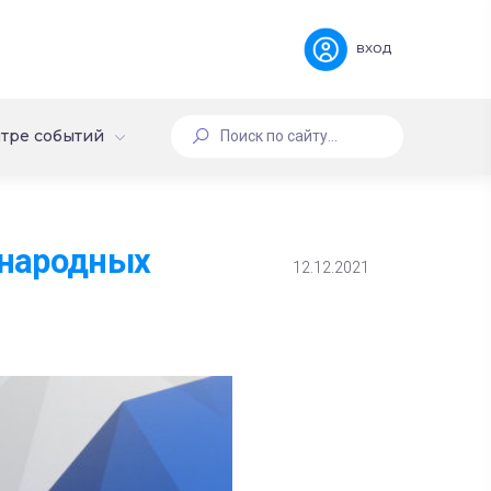
вход
тре событий
ународных
12.12.2021