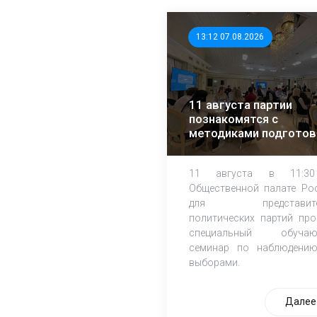
13:12 07.08.2026
11 августа партии
познакомятся с
методиками подготов
независимых
наблюдателей
11 августа в 11:3
Общественной палате Ро
для представите
политических партий про
специальный обучаю
семинар по наблюдени
выборами.
Далее