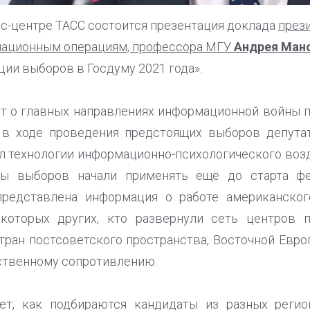
есс-центре ТАСС состоится презентация доклада
през
мационным операциям, профессора МГУ
Андрея Ман
ии выборов в Госдуму 2021 года».
т о главных направлениях информационной войны 
 в ходе проведения предстоящих выборов депутат
л технологии информационно-психологического возд
ры выборов начали применять ещё до старта фе
 представлена информация о работе американско
которых других, кто развернули сеть центров 
стран постсоветского пространства, Восточной Евро
ственному сопротивлению.
яет, как подбираются кандидаты из разных реги