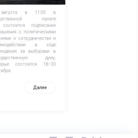
августа в 11:00 в
щественной палате
состоится подписание
лашения с политическими
тиями о сотрудничестве и
аимодействии в ходе
людения за выборами в
сударственную думу,
орые состоятся 18–20
тября.
Далее