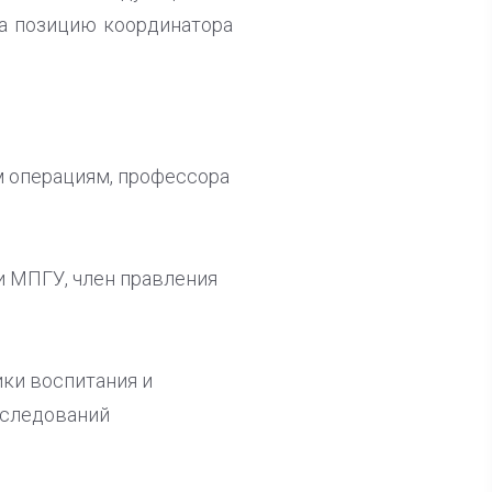
а позицию координатора
 операциям, профессора
и МПГУ, член правления
ики воспитания и
сследований