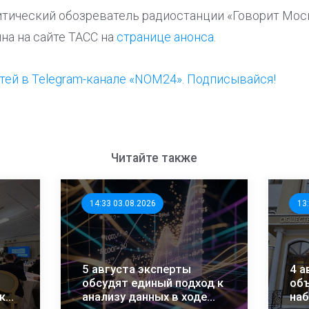
тический обозреватель радиостанции «Говорит Мос
на на сайте ТАСС на
странице анонса
.
ей в Telegram-канале «NOM24». Подписывайся!
Читайте также
14:33 03.08.2026
13
5 августа эксперты
4 а
обсудят единый подход к
объ
ки
анализу данных в ходе
на