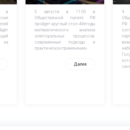
ЕДГ-2026
0 в
5 августа в 11:00 в
4 
ссии
Общественной палате РФ
Об
лей
пройдет круглый стол «Методы
РФ 
йдёт
математического анализа
сог
щий
электоральных процессов:
пар
ю за
современные подходы и
вз
практическое применение».
наб
Го
кот
Далее
сен