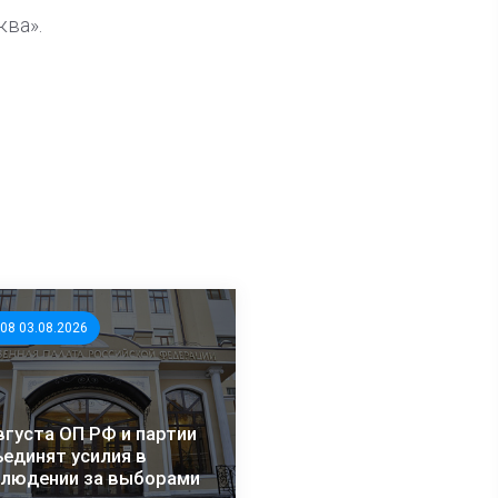
ква».
:08 03.08.2026
вгуста ОП РФ и партии
единят усилия в
блюдении за выборами