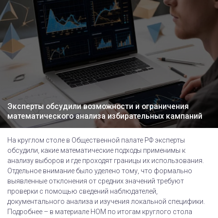
Эксперты обсудили возможности и ограничения
математического анализа избирательных кампаний
На круглом столе в Общественной палате РФ эксперты
обсудили, какие математические подходы применимы к
анализу выборов и где проходят границы их использования.
Отдельное внимание было уделено тому, что формально
выявленные отклонения от средних значений требуют
проверки с помощью сведений наблюдателей,
документального анализа и изучения локальной специфики.
Подробнее – в материале НОМ по итогам круглого стола