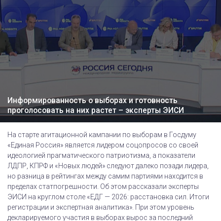
Информированность о выборах и готовность
проголосовать на них растет – эксперты ЭИСИ
На старте агитационной кампании по выборам в Госдуму
«Единая Россия» является лидером соцопросов со своей
идеологией прагматического патриотизма, а показатели
ЛДПР, КПРФ и «Новых людей» следуют далеко позади лидера,
но разница в рейтингах между самим партиями находится в
пределах статпогрешности. Об этом рассказали эксперты
ЭИСИ на круглом столе «ЕДГ — 2026: расстановка сил. Итоги
регистрации и экспертная аналитика». При этом уровень
декларируемого участия в выборах вырос за последний