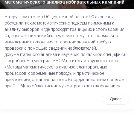
математического анализа избирательных кампаний
На круглом столе в Общественной палате РФ эксперты
обсудили, какие математические подходы применимы к
анализу выборов и где проходят границы их использования.
Отдельное внимание было уделено тому, что формально
выявленные отклонения от средних значений требуют
проверки с помощью сведений наблюдателей,
документального анализа и изучения локальной специфики.
Подробнее – в материале НОМ по итогам круглого стола
«Методы математического анализа электоральных
процессов: современные подходы и практическое
применение», организованного Координационным советом
при ОП РФ по общественному контролю за голосованием.
Далее
tps://www.high-endrolex.com/26