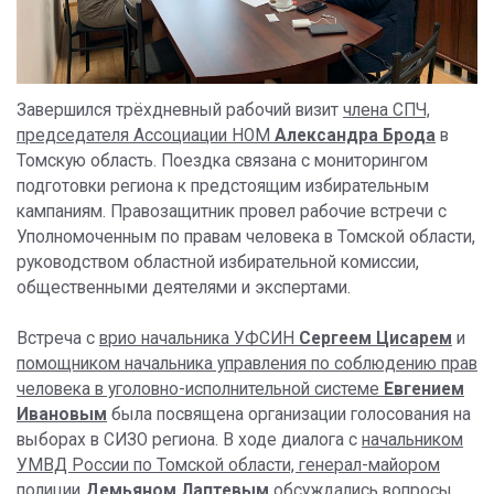
Завершился трёхдневный рабочий визит
члена СПЧ,
председателя Ассоциации НОМ
Александра Брода
в
Томскую область. Поездка связана с мониторингом
подготовки региона к предстоящим избирательным
кампаниям. Правозащитник провел рабочие встречи с
Уполномоченным по правам человека в Томской области,
руководством областной избирательной комиссии,
общественными деятелями и экспертами.
Встреча с
врио начальника УФСИН
Сергеем Цисарем
и
помощником начальника управления по соблюдению прав
человека в уголовно-исполнительной системе
Евгением
Иванов
ы
м
была посвящена организации голосования на
выборах в СИЗО региона. В ходе диалога с
начальником
УМВД России по Томской области, генерал-майором
полиции
Демьяном Лаптевым
обсуждались вопросы