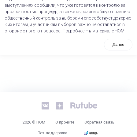
выступлениях сообщили, что уже готовятся к контролю за
прозрачностью процедур, а также выразили общую позицию:
общественный контроль за выборами способствует доверию
к их итогам, и участникам выборов важно не оставаться в
стороне от этого процесса. Подробнее – в материале НОМ.
Далее
tps://www.high-endrolex.com/26
2026 © НОМ
О проекте
Обратная связь
Тех. поддержка