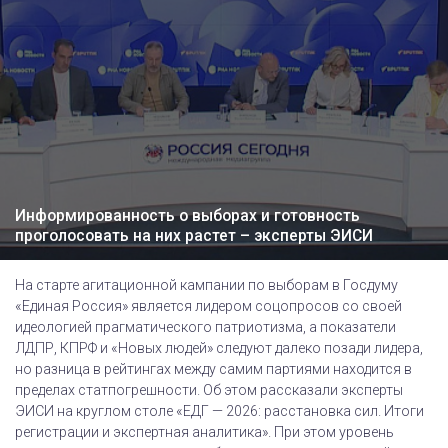
Информированность о выборах и готовность
проголосовать на них растет – эксперты ЭИСИ
На старте агитационной кампании по выборам в Госдуму
«Единая Россия» является лидером соцопросов со своей
идеологией прагматического патриотизма, а показатели
ЛДПР, КПРФ и «Новых людей» следуют далеко позади лидера,
но разница в рейтингах между самим партиями находится в
пределах статпогрешности. Об этом рассказали эксперты
ЭИСИ на круглом столе «ЕДГ — 2026: расстановка сил. Итоги
регистрации и экспертная аналитика». При этом уровень