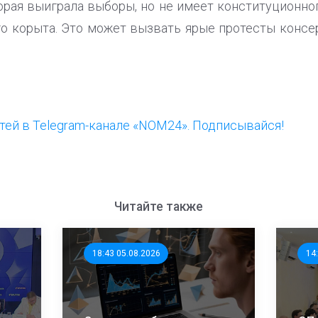
орая выиграла выборы, но не имеет конституционно
ого корыта. Это может вызвать ярые протесты консе
ей в Telegram-канале «NOM24». Подписывайся!
Читайте также
18:43 05.08.2026
14