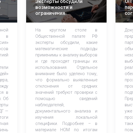
о
Эксперты обсудили
ОП 
ь
возможности и
пар
ограничения
сог
СИ
математического
сот
анализа избирательных
на
ной
На круглом столе в
Док
кампаний
в Г
м в
Общественной палате РФ
пре
сия»
эксперты обсудили, какие
па
осов
математические подходы
объ
ией
применимы к анализу выборов
нез
и где проходят границы их
выб
тели
использования. Отдельное
реа
дей»
внимание было уделено тому,
обе
ера,
что формально выявленные
про
ежду
отклонения от средних
пр
ся в
значений требуют проверки с
под
. Об
помощью сведений
Пре
ерты
наблюдателей,
выс
ДГ —
документального анализа и
уже
тоги
изучения локальной
про
тная
специфики. Подробнее – в
та
вень
материале НОМ по итогам
по