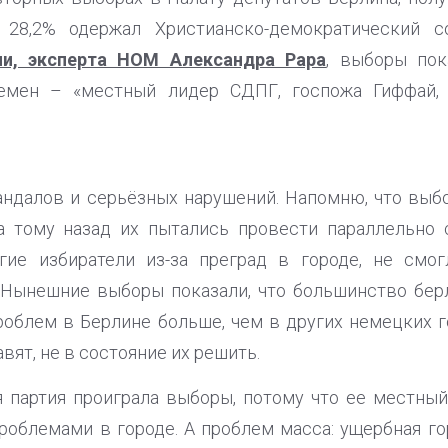
 28,2% одержал Христианско-демократический 
ии, эксперта НОМ Александра Рара
, выборы пок
емен – «местный лидер СДПГ, госпожа Гиффай, 
андалов и серьёзных нарушений. Напомню, что выб
да тому назад их пытались провести параллельно
гие избиратели из-за преград в городе, не смо
. Нынешние выборы показали, что большинство бер
облем в Берлине больше, чем в других немецких го
вят, не в состояние их решить.
 партия проиграла выборы, потому что ее местный
проблемами в городе. А проблем масса: ущербная го