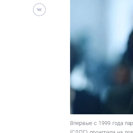
Впервые с 1999 года па
(СДПГ) проиграла на по