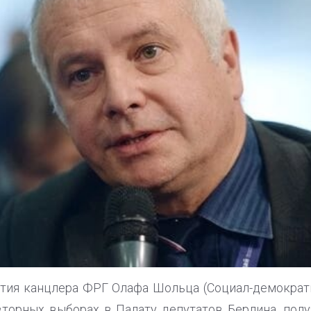
ртия канцлера ФРГ Олафа Шольца (Социал-демократ
вторных выборах в Палату депутатов Берлина, полу