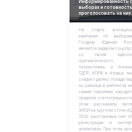
Информированность 
выборах и готовност
проголосовать на них
растет – эксперты ЭИ
На старте агитацион
кампании по выбора
Госдуму «Единая Рос
является лидером соцопр
со своей идеолог
прагматического
патриотизма, а показа
ЛДПР, КПРФ и «Новых лю
следуют далеко позади лид
но разница в рейтингах м
самим партиями находит
пределах статпогрешности
этом рассказали эксп
ЭИСИ на круглом столе «Е
2026: расстановка сил. И
регистрации и экспер
аналитика». При этом уро