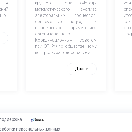
ия в
круглого стола «Методы
ко
дний
математического анализа
спо
, он
электоральных процессов:
ито
современные подходы и
ва
практическое применение»,
сто
организованного
Под
Координационным советом
при ОП РФ по общественному
контролю за голосованием.
Далее
 поддержка
работки персональных данных