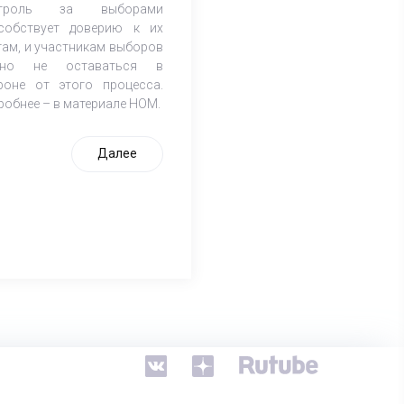
нтроль за выборами
собствует доверию к их
гам, и участникам выборов
жно не оставаться в
роне от этого процесса.
робнее – в материале НОМ.
Далее