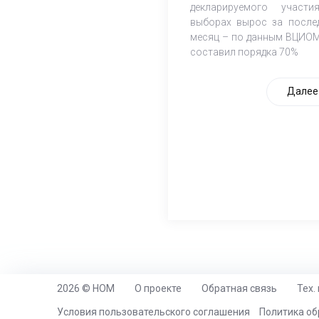
декларируемого участ
выборах вырос за после
месяц – по данным ВЦИОМ
составил порядка 70%
Далее
2026 © НОМ
О проекте
Обратная связь
Тех.
https://www.high-endrolex.com/26
Условия пользовательского соглашения
Политика об