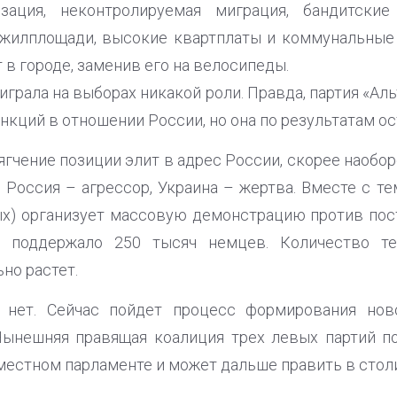
зация, неконтролируемая миграция, бандитские
 жилплощади, высокие квартплаты и коммунальные
 в городе, заменив его на велосипеды.
играла на выборах никакой роли. Правда, партия «Ал
анкций в отношении России, но она по результатам о
гчение позиции элит в адрес России, скорее наоборо
 Россия – агрессор, Украина – жертва. Вместе с т
ых) организует массовую демонстрацию против по
в поддержало 250 тысяч немцев. Количество те
но растет.
 нет. Сейчас пойдет процесс формирования нов
Нынешняя правящая коалиция трех левых партий п
местном парламенте и может дальше править в стол