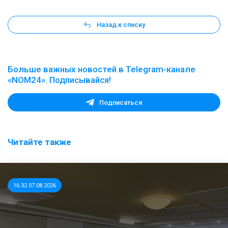
Назад к списку
Больше важных новостей в Telegram-канале
«NOM24». Подписывайся!
Подписаться
Читайте также
16:32 07.08.2026