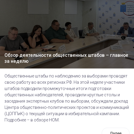
Обзор деятельности общественных штабов – главное
за неделю
Общественные штабы по наблюдению за выборами проводят
свою работу во всех регионах РФ. На этой неделе участники
штабов подводили промежуточные итоги подготовки
общественных наблюдателей, проводили круглые столы и
заседания экспертных клубов по выборам, обсуждали доклад
Центра общественно-политических проектов и коммуникаций
(ЦОППиК) о текущей ситуации в избирательной кампании.
Подробнее – в обзоре НОМ.
Далее