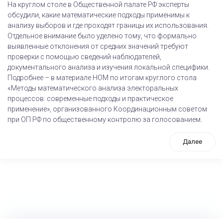
На круглом столе в Общественной палате РФ эксперты
обсудили, какие математические подходы применимы к
анализу выборов и где проходят границы их использования.
Отдельное внимание было уделено тому, что формально
выявленные отклонения от средних значений требуют
проверки с помощью сведений наблюдателей,
документального анализа и изучения локальной специфики.
Подробнее – в материале НОМ по итогам круглого стола
«Методы математического анализа электоральных
процессов: современные подходы и практическое
применение», организованного Координационным советом
при ОП РФ по общественному контролю за голосованием.
Далее
tps://www.high-endrolex.com/26