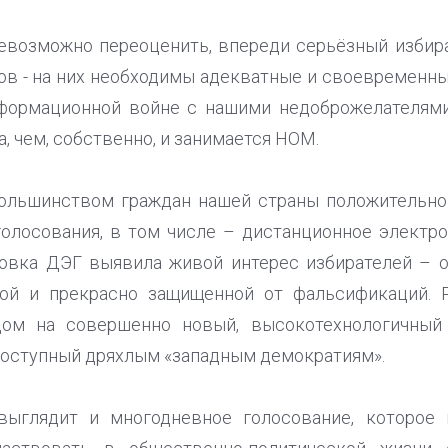
евозможно переоценить, впереди серьёзный избир
в - на них необходимы адекватные и своевременн
нформационной войне с нашими недоброжелателями
, чем, собственно, и занимается НОМ.
 большинством граждан нашей страны положительн
лосования, в том числе – дистанционное электро
овка ДЭГ выявила живой интерес избирателей – о
ой и прекрасно защищенной от фальсификаций. 
дом на совершенно новый, высокотехнологичный
доступный дряхлым «западным демократиям».
выглядит и многодневное голосование, которое 