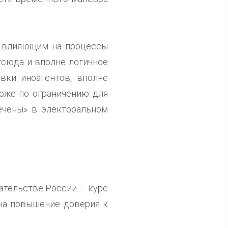
, влияющим на процессы
тсюда и вполне логичное
овки иноагентов, вполне
Тоже по ограничению для
ечены» в электоральном
ательстве России – курс
 на повышение доверия к