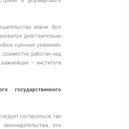
 страны и формировать
ешательства извне. Все
ановится действительно
юбых «ценных указаний»
и, совместно работая над
 важнейших – института
го государственного
ледует согласиться, так
законодательства, его