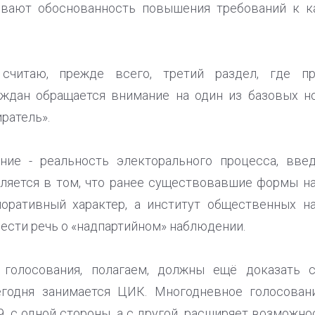
ывают обоснованность повышения требований к 
считаю, прежде всего, третий раздел, где п
аждан обращается внимание на один из базовых н
ратель».
ие - реальность электорального процесса, введ
вляется в том, что ранее существовавшие формы н
оративный характер, а институт общественных н
ести речь о «надпартийном» наблюдении.
голосования, полагаем, должны ещё доказать 
сегодня занимается ЦИК. Многодневное голосован
9, с одной стороны, а с другой, расширяет возможн