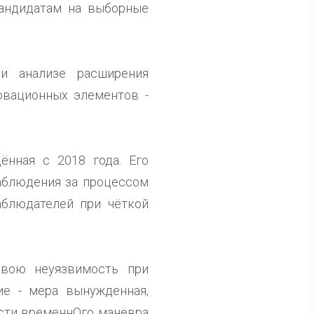
кандидатам на выборные
ри анализе расширения
овационных элементов -
ённая с 2018 года. Его
аблюдения за процессом
аблюдателей при чёткой
свою неуязвимость при
ие - мера вынужденная,
ости временнОго манёвра