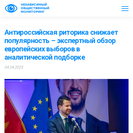
НЕЗАВИСИМЫЙ
ОБЩЕСТВЕННЫЙ
МОНИТОРИНГ
Антироссийская риторика снижает
популярность – экспертный обзор
европейских выборов в
аналитической подборке
04.04.2023