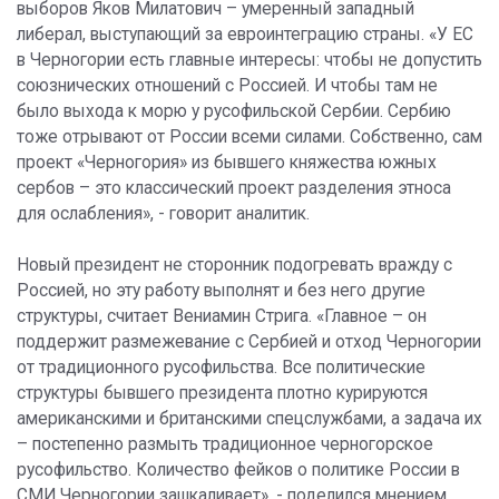
выборов Яков Милатович – умеренный западный
либерал, выступающий за евроинтеграцию страны. «У ЕС
в Черногории есть главные интересы: чтобы не допустить
союзнических отношений с Россией. И чтобы там не
было выхода к морю у русофильской Сербии. Сербию
тоже отрывают от России всеми силами. Собственно, сам
проект «Черногория» из бывшего княжества южных
сербов – это классический проект разделения этноса
для ослабления», - говорит аналитик.
Новый президент не сторонник подогревать вражду с
Россией, но эту работу выполнят и без него другие
структуры, считает Вениамин Стрига. «Главное – он
поддержит размежевание с Сербией и отход Черногории
от традиционного русофильства. Все политические
структуры бывшего президента плотно курируются
американскими и британскими спецслужбами, а задача их
– постепенно размыть традиционное черногорское
русофильство. Количество фейков о политике России в
СМИ Черногории зашкаливает», - поделился мнением