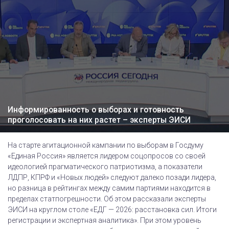
Информированность о выборах и готовность
проголосовать на них растет – эксперты ЭИСИ
На старте агитационной кампании по выборам в Госдуму
«Единая Россия» является лидером соцопросов со своей
идеологией прагматического патриотизма, а показатели
ЛДПР, КПРФ и «Новых людей» следуют далеко позади лидера,
но разница в рейтингах между самим партиями находится в
пределах статпогрешности. Об этом рассказали эксперты
ЭИСИ на круглом столе «ЕДГ — 2026: расстановка сил. Итоги
регистрации и экспертная аналитика». При этом уровень