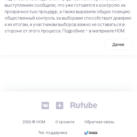
выступлениях сообщили, что уже готовятся к контролю за
прозрачностью процедур, а также выразили общую позицию:
общественный контроль за выборами способствует доверию
к их итогам, и участникам выборов важно не оставаться в
стороне от этого процесса. Подробнее – в материале НОМ.
Далее
tps://www.high-endrolex.com/26
2026 © НОМ
О проекте
Обратная связь
Тех. поддержка