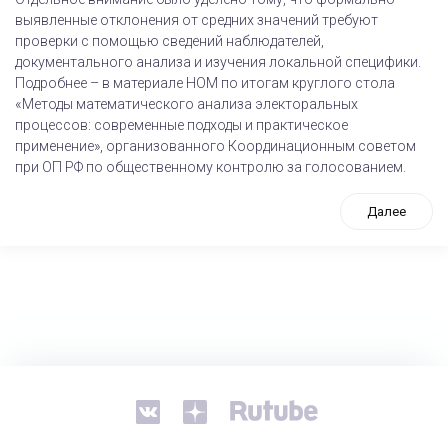
выявленные отклонения от средних значений требуют
проверки с помощью сведений наблюдателей,
документального анализа и изучения локальной специфики.
Подробнее – в материале НОМ по итогам круглого стола
«Методы математического анализа электоральных
процессов: современные подходы и практическое
применение», организованного Координационным советом
при ОП РФ по общественному контролю за голосованием.
Далее
tps://www.high-endrolex.com/26