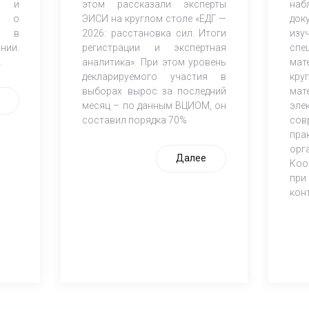
ов и
этом рассказали эксперты
наб
К) о
ЭИСИ на круглом столе «ЕДГ —
док
и в
2026: расстановка сил. Итоги
из
нии.
регистрации и экспертная
спе
.
аналитика». При этом уровень
мат
декларируемого участия в
кр
выборах вырос за последний
мат
месяц – по данным ВЦИОМ, он
эле
составил порядка 70%
со
пра
орг
Далее
Коо
при
кон