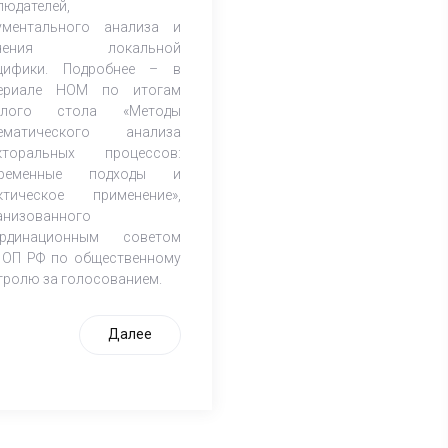
людателей,
ументального анализа и
учения локальной
цифики. Подробнее – в
ериале НОМ по итогам
углого стола «Методы
ематического анализа
кторальных процессов:
временные подходы и
ктическое применение»,
анизованного
рдинационным советом
 ОП РФ по общественному
тролю за голосованием.
Далее