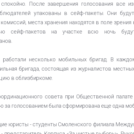
 спокойно. После завершения голосования все и
блюдателей упакованы в сейф-пакеты. Они буду
комиссий, места хранения находятся в поле зрения
ью сейф-пакетов на участке всю ночь буду
анов.
е работали несколько мобильных бригад. В каждо
льная бригада, состоящая из журналистов местны
цию в облизбиркоме.
оординационного совета при Общественной палате
 за голосованием была сформирована еще одна моб
щие юристы - студенты Смоленского филиала Межд
 - представитель Корпуса «За чистые выборы». Рук