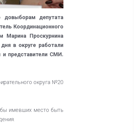
о довыборам депутата
тель Координационного
м Марина Проскурнина
 дня в округе работали
и и представители СМИ.
бирательного округа №20
обы имевших место быть
дения.