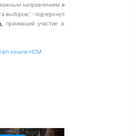
 важным направлением в
а выборов",
- подчеркнул
в
,
принявший участие в
gram-канале НОМ.