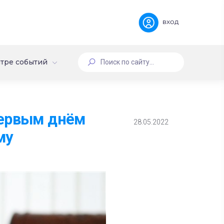
вход
тре событий
первым днём
28.05.2022
му