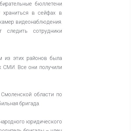
збирательные бюллетени
т храниться в сейфах в
 камер видеонаблюдения.
т следить сотрудники
м из этих районов была
х СМИ. Все они получили
 Смоленской области по
ильная бригада.
ународного юридического
оводитель бригады – член