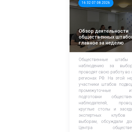
16:32 07.08.2026
Обзор деятельности
общественных штабо
главное за неделю
Общественные штабы
наблюдению за выбор
проводят свою работу во 
регионах РФ. На этой не
участники штабов подво
промежуточные ит
подготовки обществе
наблюдателей, прово
круглые столы и засед
экспертных клубов
выборам, обсуждали до
Центра обществен