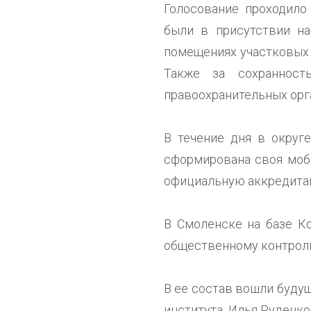
Голосование проходило
были в присутствии на
помещениях участковых 
Также за сохранност
правоохранительных орг
В течение дня в округ
сформирована своя моби
официальную аккредита
В Смоленске на базе К
общественному контролю
В ее состав вошли буду
института, Илья Руденко