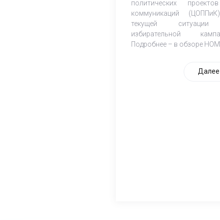
политических проект
коммуникаций (ЦОППи
текущей ситуаци
избирательной кампа
Подробнее – в обзоре НОМ
Далее