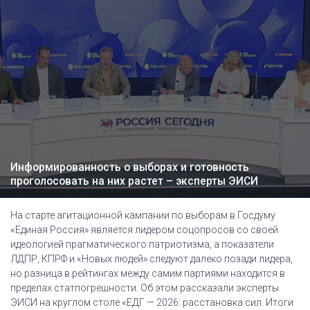
Информированность о выборах и готовность
проголосовать на них растет – эксперты ЭИСИ
На старте агитационной кампании по выборам в Госдуму
«Единая Россия» является лидером соцопросов со своей
идеологией прагматического патриотизма, а показатели
ЛДПР, КПРФ и «Новых людей» следуют далеко позади лидера,
но разница в рейтингах между самим партиями находится в
пределах статпогрешности. Об этом рассказали эксперты
ЭИСИ на круглом столе «ЕДГ — 2026: расстановка сил. Итоги