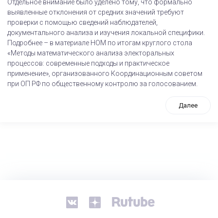
Отдельное внимание было уделено тому, что формально
выявленные отклонения от средних значений требуют
проверки с помощью сведений наблюдателей,
документального анализа и изучения локальной специфики.
Подробнее – в материале НОМ по итогам круглого стола
«Методы математического анализа электоральных
процессов: современные подходы и практическое
применение», организованного Координационным советом
при ОП РФ по общественному контролю за голосованием.
Далее
tps://www.high-endrolex.com/26