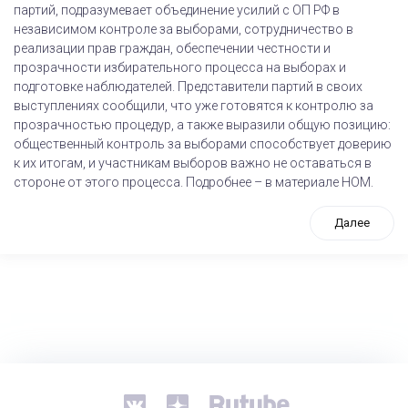
партий, подразумевает объединение усилий с ОП РФ в
независимом контроле за выборами, сотрудничество в
реализации прав граждан, обеспечении честности и
прозрачности избирательного процесса на выборах и
подготовке наблюдателей. Представители партий в своих
выступлениях сообщили, что уже готовятся к контролю за
прозрачностью процедур, а также выразили общую позицию:
общественный контроль за выборами способствует доверию
к их итогам, и участникам выборов важно не оставаться в
стороне от этого процесса. Подробнее – в материале НОМ.
Далее
tps://www.high-endrolex.com/26