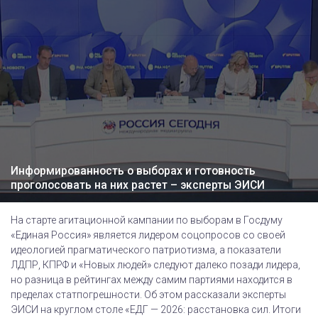
Информированность о выборах и готовность
проголосовать на них растет – эксперты ЭИСИ
На старте агитационной кампании по выборам в Госдуму
«Единая Россия» является лидером соцопросов со своей
идеологией прагматического патриотизма, а показатели
ЛДПР, КПРФ и «Новых людей» следуют далеко позади лидера,
но разница в рейтингах между самим партиями находится в
пределах статпогрешности. Об этом рассказали эксперты
ЭИСИ на круглом столе «ЕДГ — 2026: расстановка сил. Итоги