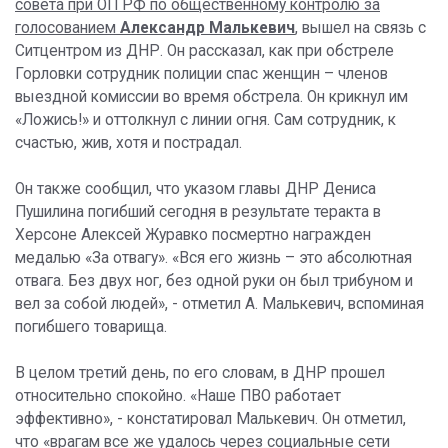
совета при ОП РФ по общественному контролю за
голосованием
Александр Малькевич
,
вышел на связь с
Ситцентром из ДНР. Он рассказал, как при обстреле
Горловки сотрудник полиции спас женщин – членов
выездной комиссии во время обстрела. Он крикнул им
«Ложись!» и оттолкнул с линии огня. Сам сотрудник, к
счастью, жив, хотя и пострадал.
Он также сообщил, что указом главы ДНР Дениса
Пушилина погибший сегодня в результате теракта в
Херсоне Алексей Журавко посмертно награжден
медалью «За отвагу». «Вся его жизнь – это абсолютная
отвага. Без двух ног, без одной руки он был трибуном и
вел за собой людей», - отметил А. Малькевич, вспоминая
погибшего товарища.
В целом третий день, по его словам, в ДНР прошел
относительно спокойно. «Наше ПВО работает
эффективно», - констатировал Малькевич. Он отметил,
что «врагам все же удалось через социальные сети