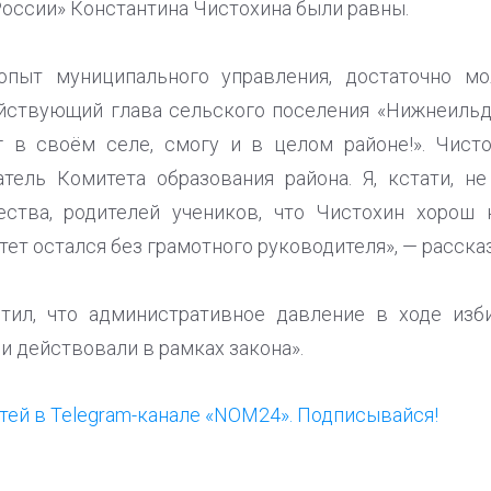
России» Константина Чистохина были равны.
опыт муниципального управления, достаточно мо
йствующий глава сельского поселения «Нижнеильд
г в своём селе, смогу и в целом районе!». Чист
атель Комитета образования района. Я, кстати, н
ества, родителей учеников, что Чистохин хорош
тет остался без грамотного руководителя», — расска
тил, что административное давление в ходе изб
и действовали в рамках закона».
ей в Telegram-канале «NOM24». Подписывайся!