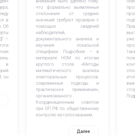
дей»
внимание было уделено тому,
обе
ера,
что формально выявленные
про
ежду
отклонения от средних
пр
ся в
значений требуют проверки с
под
. Об
помощью сведений
Пре
ерты
наблюдателей,
выс
ДГ —
документального анализа и
уже
тоги
изучения локальной
про
тная
специфики. Подробнее – в
та
вень
материале НОМ по итогам
по
ия в
круглого стола «Методы
ко
дний
математического анализа
спо
, он
электоральных процессов:
ито
современные подходы и
ва
практическое применение»,
сто
организованного
Под
Координационным советом
при ОП РФ по общественному
контролю за голосованием.
Далее