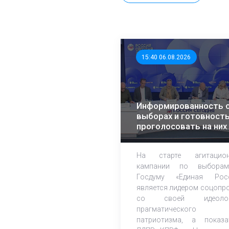
15:40 06.08.2026
Информированность 
выборах и готовност
проголосовать на них
растет – эксперты ЭИ
На старте агитацион
кампании по выбора
Госдуму «Единая Рос
является лидером соцопр
со своей идеолог
прагматического
патриотизма, а показа