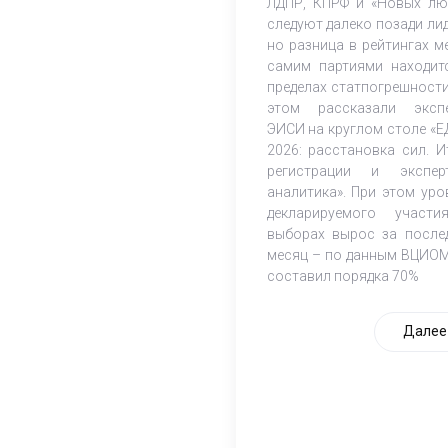
ЛДПР, КПРФ и «Новых лю
следуют далеко позади лид
но разница в рейтингах м
самим партиями находит
пределах статпогрешности
этом рассказали эксп
ЭИСИ на круглом столе «Е
2026: расстановка сил. И
регистрации и экспер
аналитика». При этом уро
декларируемого участ
выборах вырос за после
месяц – по данным ВЦИОМ
составил порядка 70%
Далее