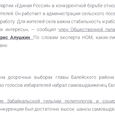
артии «Единая Россия» в конкурентной борьбе отно
телей. Он работает в администрации сельского пос
о работу. Для жителей села важна стабильность и раб
их интересы», — сообщил
член Общественной пала
орис Алушкин
.
По словам эксперта НОМ, каких-ли
ано.
на досрочных выборах главы Балейского района
во голосов избирателей набрал самовыдвиженец Евг
ия Забайкальской гильдии политологов и соц
конкуренции был достаточно высок: шансы самовыд