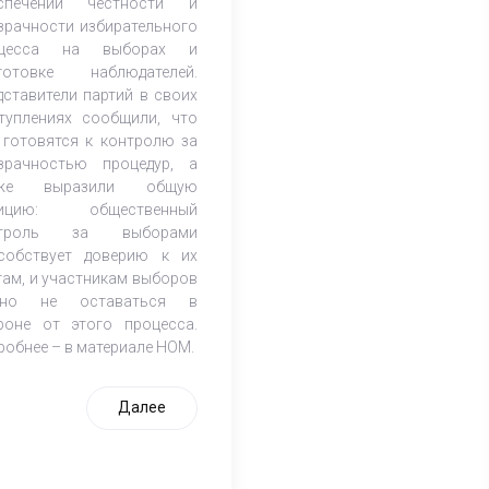
спечении честности и
зрачности избирательного
оцесса на выборах и
готовке наблюдателей.
дставители партий в своих
туплениях сообщили, что
 готовятся к контролю за
зрачностью процедур, а
кже выразили общую
зицию: общественный
нтроль за выборами
собствует доверию к их
гам, и участникам выборов
жно не оставаться в
роне от этого процесса.
робнее – в материале НОМ.
Далее