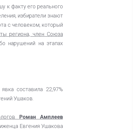
шу к факту его реального
еления, избиратели знают
ота с человеком, который
ты региона, член Союза
бо нарушений на этапах
 явка составила 22,97%
ений Ушаков.
иологов
Роман Амплеев
виженца Евгения Ушакова