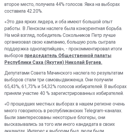
второе место, получила 44% голосов. Явка на выборах
составила 42.20%.
«Это два ярких лидера, и оба имеют большой опыт
работы. В Ленском наслеге была конкурентная борьба.
На мой взгляд, победитель Сокольников Петр лучше
организовал свою кампанию, большую роль сыграла
поддержка однопартийцев», - прокомментировал итоги
выборов
председатель Общественной палаты
Республики Саха (Якутия) Николай Бугаев.
Депутатами Совета Мачинского наслега по результатам
выборов стали три самовыдвиженца. Они получили
65,43%, 61,73% и 54,32% голосов избирателей. В выборах
приняли участие 40 % зарегистрированных избирателей.
«О прошедших местных выборах в нашем регионе очень
много говорилось в республиканских Telegram-каналах.
Были заинтересованы некоторые блогеры, они
высказывались за того или иного кандидата в своих
аккаунтах. Интерес к выборам был, люди были