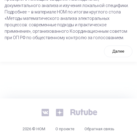
документального анализа и изучения локальной специфики.
Подробнее – в материале НОМ по итогам круглого стола
«Методы математического анализа электоральных
процессов: современные подходы и практическое
применение», организованного Координационным советом
при ОП РФ по общественному контролю за голосованием.
Далее
tps://www.high-endrolex.com/26
2026 © НОМ
О проекте
Обратная связь