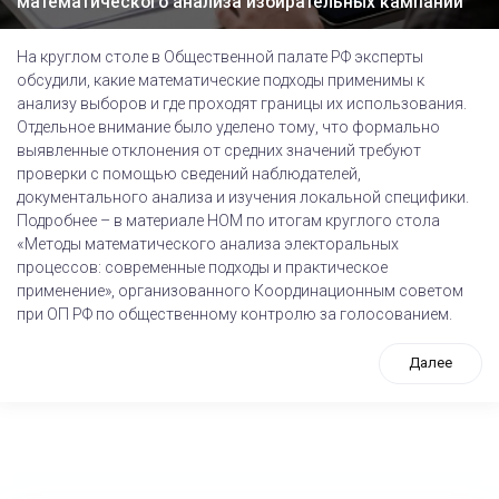
математического анализа избирательных кампаний
На круглом столе в Общественной палате РФ эксперты
обсудили, какие математические подходы применимы к
анализу выборов и где проходят границы их использования.
Отдельное внимание было уделено тому, что формально
выявленные отклонения от средних значений требуют
проверки с помощью сведений наблюдателей,
документального анализа и изучения локальной специфики.
Подробнее – в материале НОМ по итогам круглого стола
«Методы математического анализа электоральных
процессов: современные подходы и практическое
применение», организованного Координационным советом
при ОП РФ по общественному контролю за голосованием.
Далее
tps://www.high-endrolex.com/26