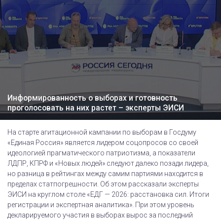
Информированность о выборах и готовность
проголосовать на них растет – эксперты ЭИСИ
На старте агитационной кампании по выборам в Госдуму
«Единая Россия» является лидером соцопросов со своей
идеологией прагматического патриотизма, а показатели
ЛДПР, КПРФ и «Новых людей» следуют далеко позади лидера,
но разница в рейтингах между самим партиями находится в
пределах статпогрешности. Об этом рассказали эксперты
ЭИСИ на круглом столе «ЕДГ — 2026: расстановка сил. Итоги
регистрации и экспертная аналитика». При этом уровень
декларируемого участия в выборах вырос за последний