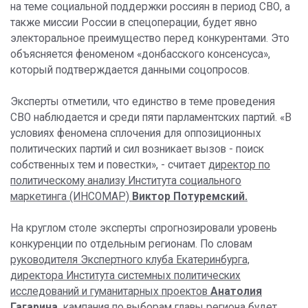
на теме социальной поддержки россиян в период СВО, а
также миссии России в спецоперации, будет явно
электоральное преимущество перед конкурентами. Это
объясняется феноменом «донбасского консенсуса»,
который подтверждается данными соцопросов.
Эксперты отметили, что единство в теме проведения
СВО наблюдается и среди пяти парламентских партий. «В
условиях феномена сплочения для оппозиционных
политических партий и сил возникает вызов - поиск
собственных тем и повестки», - считает
директор по
политическому анализу Института социального
маркетинга (ИНСОМАР)
Виктор Потуремский.
На круглом столе эксперты спрогнозировали уровень
конкуренции по отдельным регионам. По словам
руководителя Экспертного клуба Екатеринбурга,
директора Института системных политических
исследований и гуманитарных проектов
Анатолия
Гагарина
,
кампания по выборам главы региона будет