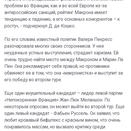
проблем во Франции, как и во всей Европе из-за
антироссийских санкций, рейтинг Макрона имеет
тенденцию к падению, а его основных конкурентов – к
росту», - подчеркнул Д. де Кошко.
По его словам, известный политик Валери Пекресс
разочаровала многих своих сторонников. У нее
неудачные устные выступления, страдает харизма. Ей
очень трудно найти место между Макроном и Марин Ле
Пен. Она рекламирует себя правой, но противники
обвиняют ее в том, что она «макронистка» и выступит за
его победу во втором туре.
Еще один внушительный кандидат – лидер левой партии
«Непокоренная Франция» Жан-Люк Меланшон. По
некоторым опросам, он может выйти во второй тур. Еще
один левый кандидат - Фабьен Руссель. Он заявил, что
любит кровавый бифштекс с красным вином, что очень
понравилось массам, но вызвало критику среди