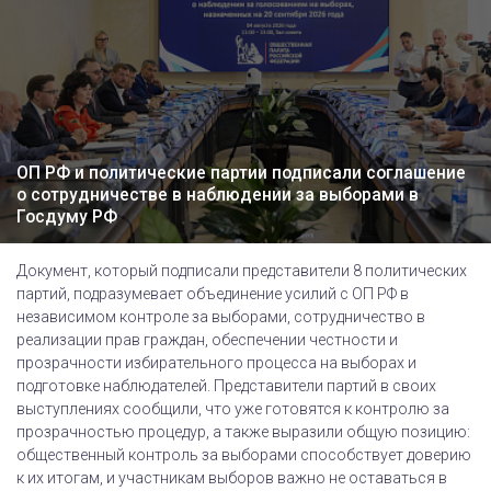
ОП РФ и политические партии подписали соглашение
о сотрудничестве в наблюдении за выборами в
Госдуму РФ
Документ, который подписали представители 8 политических
партий, подразумевает объединение усилий с ОП РФ в
независимом контроле за выборами, сотрудничество в
реализации прав граждан, обеспечении честности и
прозрачности избирательного процесса на выборах и
подготовке наблюдателей. Представители партий в своих
выступлениях сообщили, что уже готовятся к контролю за
прозрачностью процедур, а также выразили общую позицию:
общественный контроль за выборами способствует доверию
к их итогам, и участникам выборов важно не оставаться в