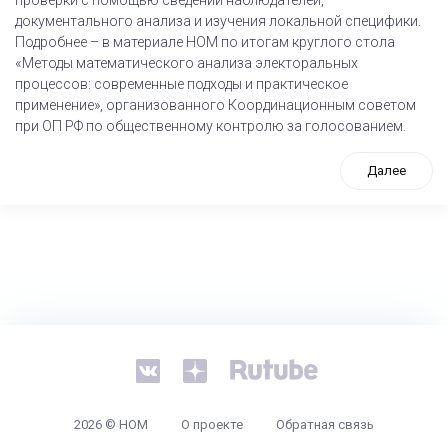
проверки с помощью сведений наблюдателей,
документального анализа и изучения локальной специфики.
Подробнее – в материале НОМ по итогам круглого стола
«Методы математического анализа электоральных
процессов: современные подходы и практическое
применение», организованного Координационным советом
при ОП РФ по общественному контролю за голосованием.
Далее
tps://www.high-endrolex.com/26
2026 © НОМ
О проекте
Обратная связь