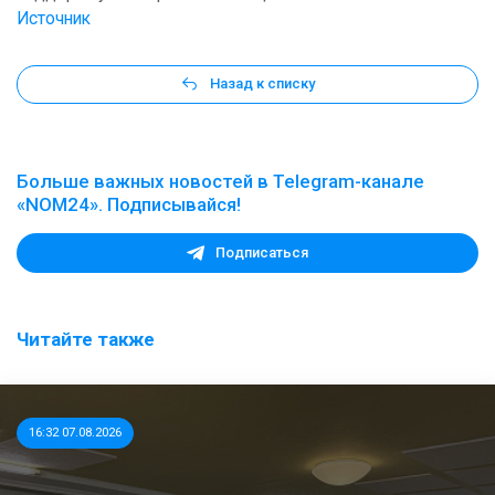
Источник
Назад к списку
Больше важных новостей в Telegram-канале
«NOM24». Подписывайся!
Подписаться
Читайте также
16:32 07.08.2026