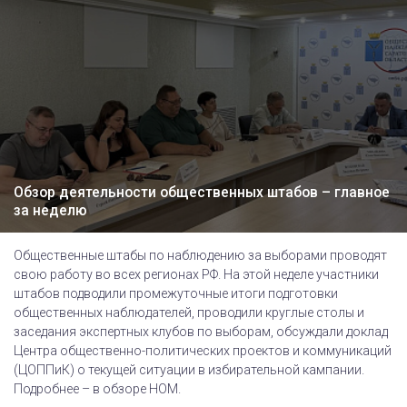
Обзор деятельности общественных штабов – главное
за неделю
Общественные штабы по наблюдению за выборами проводят
свою работу во всех регионах РФ. На этой неделе участники
штабов подводили промежуточные итоги подготовки
общественных наблюдателей, проводили круглые столы и
заседания экспертных клубов по выборам, обсуждали доклад
Центра общественно-политических проектов и коммуникаций
(ЦОППиК) о текущей ситуации в избирательной кампании.
Подробнее – в обзоре НОМ.