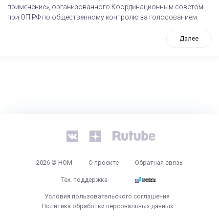
применение», организованного Координационным советом
при ОП РФ по общественному контролю за голосованием.
Далее
tps://www.high-endrolex.com/26
2026 © НОМ
О проекте
Обратная связь
Тех. поддержка
Условия пользовательского соглашения
Политика обработки персональных данных