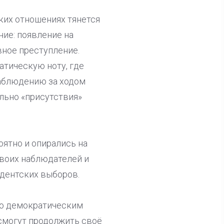
ких отношениях тянется
ние: появление на
вное преступление.
атическую ноту, где
наблюдению за ходом
льно «присутствия»
оятно и опирались на
своих наблюдателей и
идентских выборов.
 по демократическим
 смогут продолжить своё