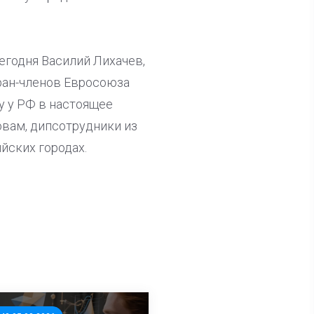
егодня Василий Лихачев,
ран-членов Евросоюза
у у РФ в настоящее
овам, дипсотрудники из
йских городах.