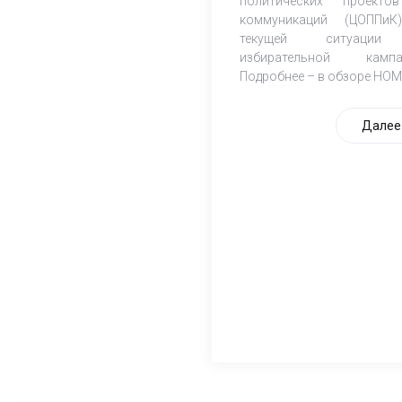
политических проект
коммуникаций (ЦОППи
текущей ситуаци
избирательной кампа
Подробнее – в обзоре НОМ
Далее