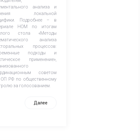
людателей,
ументального анализа и
учения локальной
цифики. Подробнее – в
ериале НОМ по итогам
углого стола «Методы
ематического анализа
кторальных процессов:
временные подходы и
ктическое применение»,
анизованного
рдинационным советом
 ОП РФ по общественному
тролю за голосованием.
Далее