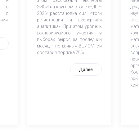
ов и
этом рассказали эксперты
наб
К) о
ЭИСИ на круглом столе «ЕДГ —
док
и в
2026: расстановка сил. Итоги
из
нии.
регистрации и экспертная
спе
.
аналитика». При этом уровень
мат
декларируемого участия в
кр
выборах вырос за последний
мат
месяц – по данным ВЦИОМ, он
эле
составил порядка 70%
со
пра
орг
Далее
Коо
при
кон