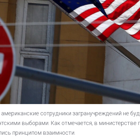
о американские сотрудники загранучреждений не бу
тскими выборами. Как отмечается, в министерстве п
ись принципом взаимности.