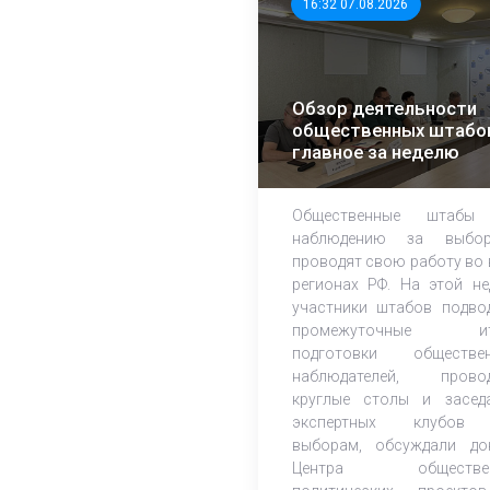
16:32 07.08.2026
Обзор деятельности
общественных штабо
главное за неделю
Общественные штабы
наблюдению за выбор
проводят свою работу во 
регионах РФ. На этой не
участники штабов подво
промежуточные ит
подготовки обществе
наблюдателей, прово
круглые столы и засед
экспертных клубов
выборам, обсуждали до
Центра обществен