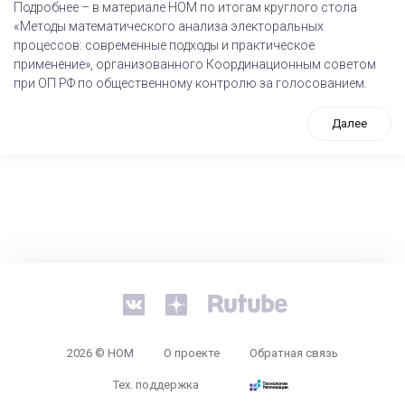
Подробнее – в материале НОМ по итогам круглого стола
«Методы математического анализа электоральных
процессов: современные подходы и практическое
применение», организованного Координационным советом
при ОП РФ по общественному контролю за голосованием.
Далее
tps://www.high-endrolex.com/26
2026 © НОМ
О проекте
Обратная связь
Тех. поддержка