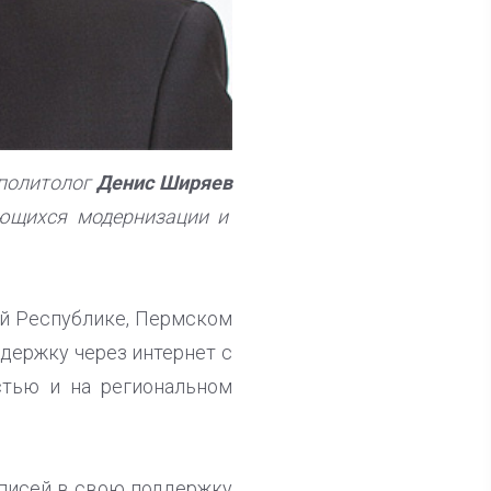
 политолог
Денис Ширяев
ающихся модернизации и
кой Республике, Пермском
держку через интернет с
стью и на региональном
дписей в свою поддержку