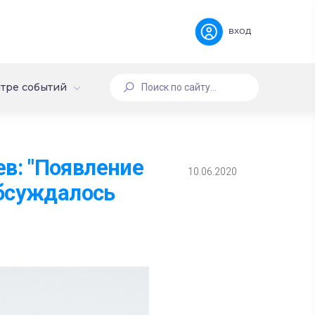
вход
тре событий
в: "Появление
10.06.2020
обсуждалось