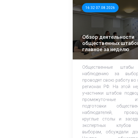
16:32 07.08.2026
Обзор деятельности
общественных штабо
главное за неделю
Общественные штабы
наблюдению за выбор
проводят свою работу во 
регионах РФ. На этой не
участники штабов подво
промежуточные ит
подготовки обществе
наблюдателей, прово
круглые столы и засед
экспертных клубов
выборам, обсуждали до