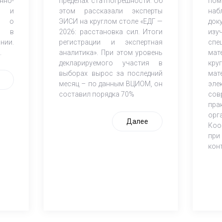
но-
пределах статпогрешности. Об
по
ов и
этом рассказали эксперты
наб
К) о
ЭИСИ на круглом столе «ЕДГ —
док
и в
2026: расстановка сил. Итоги
из
нии.
регистрации и экспертная
спе
.
аналитика». При этом уровень
мат
декларируемого участия в
кр
выборах вырос за последний
мат
месяц – по данным ВЦИОМ, он
эле
составил порядка 70%
со
пра
орг
Далее
Коо
при
кон