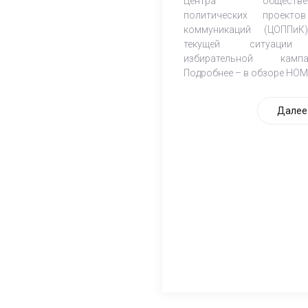
Центра обществен
политических проект
коммуникаций (ЦОППи
текущей ситуаци
избирательной кампа
Подробнее – в обзоре НОМ
Далее