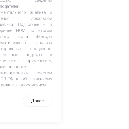
мощью сведений
людателей,
ументального анализа и
учения локальной
цифики. Подробнее – в
ериале НОМ по итогам
углого стола «Методы
ематического анализа
кторальных процессов:
временные подходы и
ктическое применение»,
анизованного
рдинационным советом
 ОП РФ по общественному
тролю за голосованием.
Далее