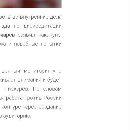
рств во внутренние дела
пада по дискредитации
карёв
заявил накануне,
ежа и подобные попытки
твенный мониторинг» о
живает внимания и будет
й Пискарёв. По словам
ая работа против России
 контуре через создание
ю аудиторию.