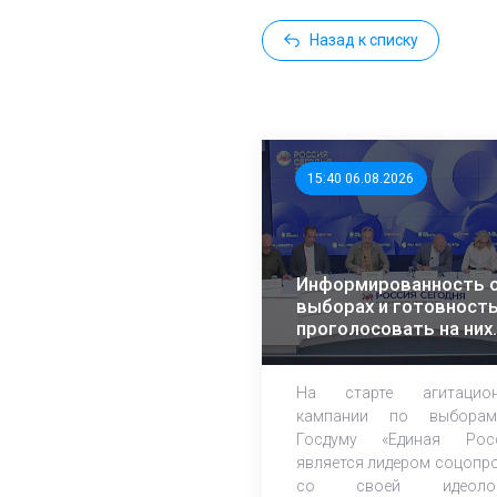
Назад к списку
15:40 06.08.2026
Информированность 
выборах и готовност
проголосовать на них
растет – эксперты ЭИ
На старте агитацион
кампании по выбора
Госдуму «Единая Рос
является лидером соцопр
со своей идеолог