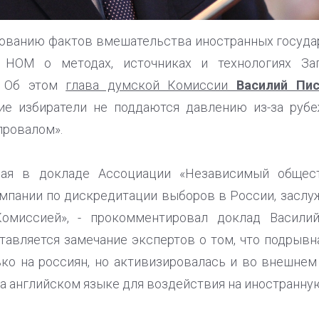
ованию фактов вмешательства иностранных госуда
 НОМ о методах, источниках и технологиях За
. Об этом
глава думской Комиссии
Василий Пис
ие избиратели не поддаются давлению из-за руб
провалом».
ная в докладе Ассоциации «Независимый общес
мпании по дискредитации выборов в России, заслу
Комиссией», - прокомментировал доклад Васили
тавляется замечание экспертов о том, что подрывн
ько на россиян, но активизировалась и во внешнем
а английском языке для воздействия на иностранну