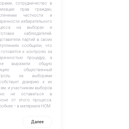
орами, сотрудничество в
лизации прав граждан,
спечении честности и
зрачности избирательного
оцесса на выборах и
готовке наблюдателей.
дставители партий в своих
туплениях сообщили, что
 готовятся к контролю за
зрачностью процедур, а
кже выразили общую
зицию: общественный
нтроль за выборами
собствует доверию к их
гам, и участникам выборов
жно не оставаться в
роне от этого процесса.
робнее – в материале НОМ.
Далее