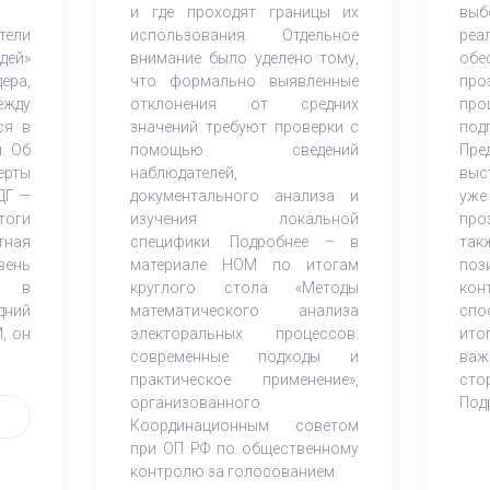
и где проходят границы их
выб
тели
использования. Отдельное
реа
дей»
внимание было уделено тому,
обе
ера,
что формально выявленные
про
ежду
отклонения от средних
пр
ся в
значений требуют проверки с
под
. Об
помощью сведений
Пре
ерты
наблюдателей,
выс
ДГ —
документального анализа и
уже
тоги
изучения локальной
про
тная
специфики. Подробнее – в
та
вень
материале НОМ по итогам
по
ия в
круглого стола «Методы
ко
дний
математического анализа
спо
, он
электоральных процессов:
ито
современные подходы и
ва
практическое применение»,
сто
организованного
Под
Координационным советом
при ОП РФ по общественному
контролю за голосованием.