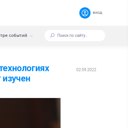
вход
тре событий
технологиях
02.09.2022
 изучен