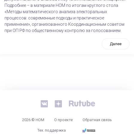
Подробнее – в материале НОМ по итогам круглого стола
«Методы математического анализа электоральных
процессов: современные подходы и практическое
применение», организованного Координационным советом
при ОП РФ по общественному контролю за голосованием.
Далее
tps://www.high-endrolex.com/26
2026 © НОМ
О проекте
Обратная связь
Тех. поддержка