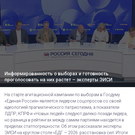
Информированность о выборах и готовность
проголосовать на них растет – эксперты ЭИСИ
На старте агитационной кампании по выборам в Госдуму
«Единая Россия» является лидером соцопросов со своей
идеологией прагматического патриотизма, а показатели
ЛДПР, КПРФ и «Новых людей» следуют далеко позади лидера,
но разница в рейтингах между самим партиями находится в
пределах статпогрешности. Об этом рассказали эксперты
ЭИСИ на круглом столе «ЕДГ — 2026: расстановка сил. Итоги