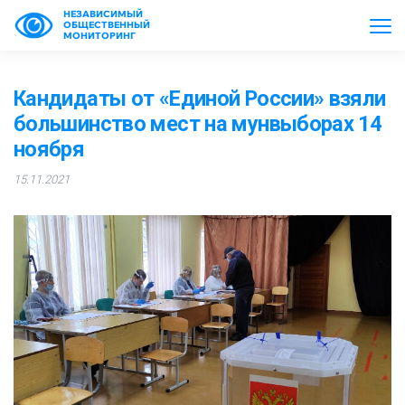
НЕЗАВИСИМЫЙ
ОБЩЕСТВЕННЫЙ
МОНИТОРИНГ
Кандидаты от «Единой России» взяли
большинство мест на мунвыборах 14
ноября
15.11.2021